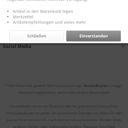
Artikel in den Warenkorb legen
Merkzettel
Kontakt
Artikelempfehlungen und vieles mehr
Informationen
Schließen
Einverstanden
Social Media
* Alle Preise inkl. gesetzl. Mehrwertsteuer zzgl.
Versandkosten
und ggf.
Nachnahmegebühren, wenn nicht anders beschrieben
Chrono4sale.com ist ein Einzelhändler für gebrauchte Luxusuhren.
Chrono4sale.com ist weder ein autorisierter Händler von Rolex SA oder
Cartier International AG, noch sind wir ein autorisierter Händler eines
anderen Uhren- oder Schmuckherstellers. Datejust, Day-Date