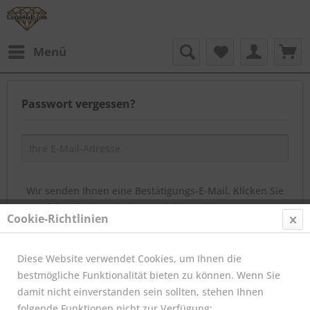
Menü
Passwort vergessen?
Wir senden Ihnen eine Bestätigungs-E-Mail. Klicken Sie
auf den darin enthaltenen Link, um Ihr Passwort zu
Cookie-Richtlinien
ändern.
Diese Website verwendet Cookies, um Ihnen die
Zurück
bestmögliche Funktionalität bieten zu können. Wenn Sie
damit nicht einverstanden sein sollten, stehen Ihnen
E-Mail senden
folgende Funktionen nicht zur Verfügung: