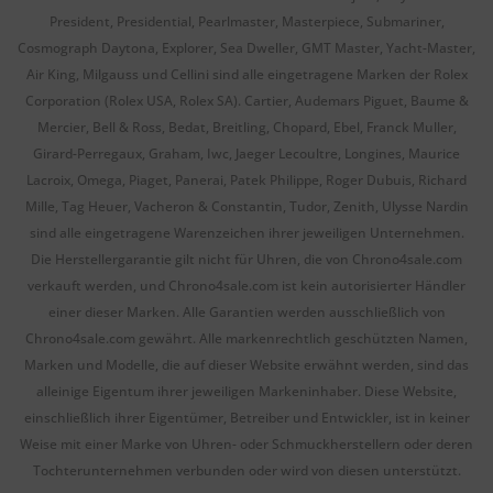
President, Presidential, Pearlmaster, Masterpiece, Submariner,
Cosmograph Daytona, Explorer, Sea Dweller, GMT Master, Yacht-Master,
Air King, Milgauss und Cellini sind alle eingetragene Marken der Rolex
Corporation (Rolex USA, Rolex SA). Cartier, Audemars Piguet, Baume &
Mercier, Bell & Ross, Bedat, Breitling, Chopard, Ebel, Franck Muller,
Girard-Perregaux, Graham, Iwc, Jaeger Lecoultre, Longines, Maurice
Lacroix, Omega, Piaget, Panerai, Patek Philippe, Roger Dubuis, Richard
Mille, Tag Heuer, Vacheron & Constantin, Tudor, Zenith, Ulysse Nardin
sind alle eingetragene Warenzeichen ihrer jeweiligen Unternehmen.
Die Herstellergarantie gilt nicht für Uhren, die von Chrono4sale.com
verkauft werden, und Chrono4sale.com ist kein autorisierter Händler
einer dieser Marken. Alle Garantien werden ausschließlich von
Chrono4sale.com gewährt. Alle markenrechtlich geschützten Namen,
Marken und Modelle, die auf dieser Website erwähnt werden, sind das
alleinige Eigentum ihrer jeweiligen Markeninhaber. Diese Website,
einschließlich ihrer Eigentümer, Betreiber und Entwickler, ist in keiner
Weise mit einer Marke von Uhren- oder Schmuckherstellern oder deren
Tochterunternehmen verbunden oder wird von diesen unterstützt.