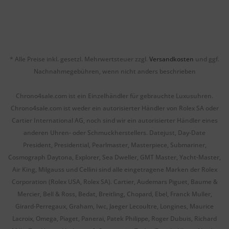
* Alle Preise inkl. gesetzl. Mehrwertsteuer zzgl.
Versandkosten
und ggf.
Nachnahmegebühren, wenn nicht anders beschrieben
Chrono4sale.com ist ein Einzelhändler für gebrauchte Luxusuhren.
Chrono4sale.com ist weder ein autorisierter Händler von Rolex SA oder
Cartier International AG, noch sind wir ein autorisierter Händler eines
anderen Uhren- oder Schmuckherstellers. Datejust, Day-Date
President, Presidential, Pearlmaster, Masterpiece, Submariner,
Cosmograph Daytona, Explorer, Sea Dweller, GMT Master, Yacht-Master,
Air King, Milgauss und Cellini sind alle eingetragene Marken der Rolex
Corporation (Rolex USA, Rolex SA). Cartier, Audemars Piguet, Baume &
Mercier, Bell & Ross, Bedat, Breitling, Chopard, Ebel, Franck Muller,
Girard-Perregaux, Graham, Iwc, Jaeger Lecoultre, Longines, Maurice
Lacroix, Omega, Piaget, Panerai, Patek Philippe, Roger Dubuis, Richard