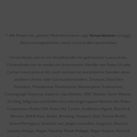
* Alle Preise inkl. gesetzl. Mehrwertsteuer zzgl.
Versandkosten
und ggf.
Nachnahmegebühren, wenn nicht anders beschrieben
Chrono4sale.com ist ein Einzelhändler für gebrauchte Luxusuhren.
Chrono4sale.com ist weder ein autorisierter Händler von Rolex SA oder
Cartier International AG, noch sind wir ein autorisierter Händler eines
anderen Uhren- oder Schmuckherstellers. Datejust, Day-Date
President, Presidential, Pearlmaster, Masterpiece, Submariner,
Cosmograph Daytona, Explorer, Sea Dweller, GMT Master, Yacht-Master,
Air King, Milgauss und Cellini sind alle eingetragene Marken der Rolex
Corporation (Rolex USA, Rolex SA). Cartier, Audemars Piguet, Baume &
Mercier, Bell & Ross, Bedat, Breitling, Chopard, Ebel, Franck Muller,
Girard-Perregaux, Graham, Iwc, Jaeger Lecoultre, Longines, Maurice
Lacroix, Omega, Piaget, Panerai, Patek Philippe, Roger Dubuis, Richard