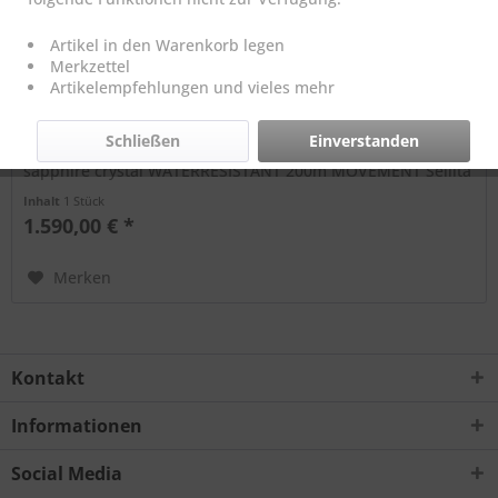
Artikel in den Warenkorb legen
Vintage VDB C21 BLASTED
Merkzettel
Artikelempfehlungen und vieles mehr
C21 BLASTED CASE 46x56x16 mm MATERIAL stainless steel
(blasted/polished/brushed/coated) bronze, ceramic BEZEL
Schließen
Einverstanden
onedirectional microclick CROWN screw down crown GLASS
sapphire crystal WATERRESISTANT 200m MOVEMENT Sellita
SW 200 automatic movement DELIVERY 1x Rubber Strap /
Inhalt
1 Stück
VDB buckle
1.590,00 € *
Merken
Kontakt
Informationen
Social Media